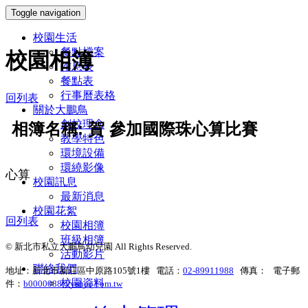
Toggle navigation
校園生活
餐點檔案
校園相簿
作息表
餐點表
行事曆表格
回列表
關於大鵬鳥
創校理念
相簿名稱: 賀 參加國際珠心算比賽
教學特色
環境設備
環繞影像
心算
校園訊息
最新消息
校園花絮
回列表
校園相簿
班級相簿
© 新北市私立大鵬鳥幼兒園 All Rights Reserved.
活動影片
聯絡我們
地址：新北市新莊區中原路105號1樓 電話：
02-89911988
傳真： 電子郵
校園資料
件：
b0000088@yahoo.com.tw