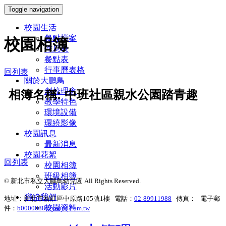
Toggle navigation
校園生活
餐點檔案
校園相簿
作息表
餐點表
行事曆表格
回列表
關於大鵬鳥
創校理念
相簿名稱: 中班社區親水公園踏青趣
教學特色
環境設備
環繞影像
校園訊息
最新消息
校園花絮
回列表
校園相簿
班級相簿
© 新北市私立大鵬鳥幼兒園 All Rights Reserved.
活動影片
聯絡我們
地址：新北市新莊區中原路105號1樓 電話：
02-89911988
傳真： 電子郵
校園資料
件：
b0000088@yahoo.com.tw