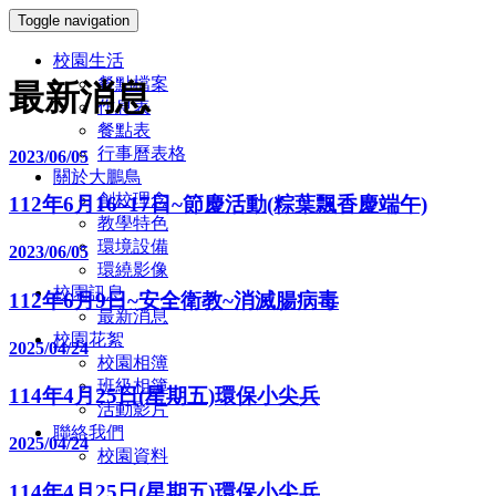
Toggle navigation
校園生活
餐點檔案
最新消息
作息表
餐點表
行事曆表格
2023/06/05
關於大鵬鳥
創校理念
112年6月16~17日~節慶活動(粽葉飄香慶端午)
教學特色
環境設備
2023/06/05
環繞影像
校園訊息
112年6月9日~安全衛教~消滅腸病毒
最新消息
校園花絮
2025/04/24
校園相簿
班級相簿
114年4月25日(星期五)環保小尖兵
活動影片
聯絡我們
2025/04/24
校園資料
114年4月25日(星期五)環保小尖兵